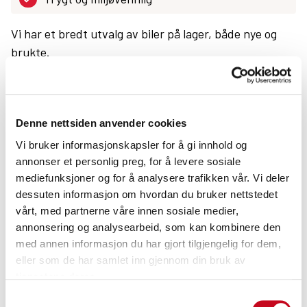
Vi har et bredt utvalg av biler på lager, både nye og
brukte.
Vi tilbyr prøvekjøring og skaffer deg bilen som passer
dine behov.
Denne nettsiden anvender cookies
Utforsk trafikken og bli komfortable på veien. Med
Vi bruker informasjonskapsler for å gi innhold og
plass til 2 personer og pålitelig ytelse året rundt, er
annonser et personlig preg, for å levere sosiale
det et trygt og praktisk valg.
mediefunksjoner og for å analysere trafikken vår. Vi deler
dessuten informasjon om hvordan du bruker nettstedet
En aktiv livsstil krever mye planlegging, kjøring og
vårt, med partnerne våre innen sosiale medier,
energi.
annonsering og analysearbeid, som kan kombinere den
Ved å la alle familiemedlemmer ta del i de forskjellige
med annen informasjon du har gjort tilgjengelig for dem,
eller som de har samlet inn gjennom din bruk av
ansvarsområdene, frigjøres verdifull tid og muligheter
tjenestene deres.
for utvikling. En sunn og bærekraftig tilnærming for
Samtykkevalg
familien.