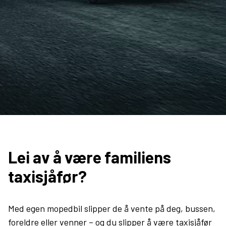
Lei av å være familiens
taxisjåfør?
Med egen mopedbil slipper de å vente på deg, bussen,
foreldre eller venner – og du slipper å være taxisjåfør